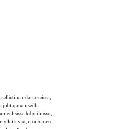
sellistinä orkestereissa,
a johtajana useilla
invälisissä kilpailuissa,
n yllättävää, että hänen