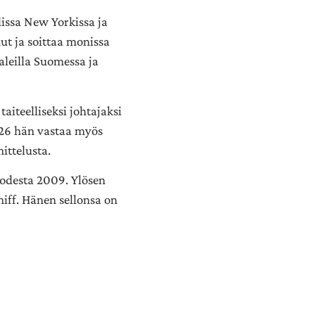
lissa New Yorkissa ja
t ja soittaa monissa
leilla Suomessa ja
iteelliseksi johtajaksi
026 hän vastaa myös
ittelusta.
odesta 2009. Ylösen
hiff. Hänen sellonsa on