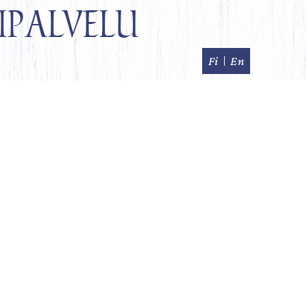
ipalvelu
Fi
En