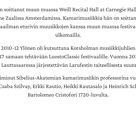
n soittanut muun muassa Weill Recital Hall at Carnegie Hal
e Zaalissa Amsterdamissa. Kamarimusiikkia hän on soittanu
ailman eturivin muusikkojen kanssa muun muassa festivaa
ulkomailla.
2010-12 Ylönen oli kutsuttuna Korsholman musiikkijuhlien ta
17 samaan tehtävään LuostoClassic festivaalille. Vuonna 2
 Lauttasaaressa järjestettävän Larufestin taiteellisesta suunn
iminut Sibelius-Akatemian kamarimusiikin professorina vu
 Csaba Szilvay, Erkki Rautio, Heikki Rautasalo ja Heinrich Sc
Bartolomeo Cristofori 1720-luvulta.