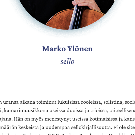
Marko Ylönen
sello
 uransa aikana toiminut lukuisissa rooleissa, solistina, soolo
, kamarimuusikkona useissa duoissa ja trioissa, taiteellisen
tajana. Hän on myös menestynyt useissa kotimaisissa ja kansa
määrän keskeistä ja uudempaa sellokirjallisuutta. Ei ole site