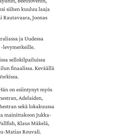
Haydnin, Beethovenin,
si siihen kuuluu laaja
ni Rautavaara, Joonas
traliassa ja Uudessa
 -levymerkeille.
sa sellokilpailuissa
un finaalissa. Keväällä
Yorkissa.
 Hän on esiintynyt myös
estran, Adelaiden,
hestran sekä lokakuussa
ta mainittakoon Jukka-
allfish, Klaus Mäkelä,
u-Matias Rouvali.