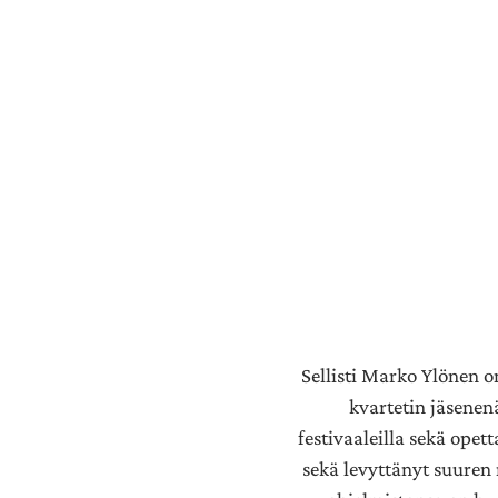
Sellisti Marko Ylönen on
kvartetin jäsenenä
festivaaleilla sekä opet
sekä levyttänyt suuren 