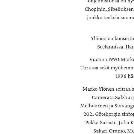
ohjelmistonsa on hyv
Chopinin, Sibeliuksen
joukko teoksia suoma
Ylönen on konsertoi
Seelannissa. Hä
Vuonna 1990 Marko Y
Turussa sekä myöhemmin
1996 hän
Marko Ylönen soittaa s
Camerata Salzburg
Melbournen ja Stavange
2021 Göteborgin sinfo
Pekka Saraste, Juha K
Sakari Oramo, Mos