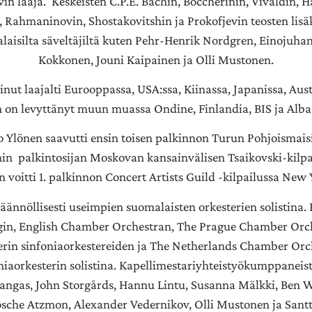
in laaja. Keskeisten C.P.E. Bachin, Boccherinin, Vivaldin, 
, Rahmaninovin, Shostakovitshin ja Prokofjevin teosten lisäk
laisilta säveltäjiltä kuten Pehr-Henrik Nordgren, Einojuha
Kokkonen, Jouni Kaipainen ja Olli Mustonen.
nut laajalti Eurooppassa, USA:ssa, Kiinassa, Japanissa, Aus
n on levyttänyt muun muassa Ondine, Finlandia, BIS ja Alba
lönen saavutti ensin toisen palkinnon Turun Pohjoismaisis
 palkintosijan Moskovan kansainvälisen Tsaikovski-kilpail
 voitti 1. palkinnon Concert Artists Guild -kilpailussa New 
äännöllisesti useimpien suomalaisten orkesterien solistina.
in, English Chamber Orchestran, The Prague Chamber Orch
rin sinfoniaorkestereiden ja The Netherlands Chamber Orc
niaorkesterin solistina. Kapellimestariyhteistyökumppaneis
angas, John Storgårds, Hannu Lintu, Susanna Mälkki, Ben W
che Atzmon, Alexander Vedernikov, Olli Mustonen ja Santt