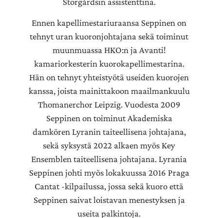
Storgårdsin assistenttina.
Ennen kapellimestariuraansa Seppinen on
tehnyt uran kuoronjohtajana sekä toiminut
muunmuassa HKO:n ja Avanti!
kamariorkesterin kuorokapellimestarina.
Hän on tehnyt yhteistyötä useiden kuorojen
kanssa, joista mainittakoon maailmankuulu
Thomanerchor Leipzig. Vuodesta 2009
Seppinen on toiminut Akademiska
damkören Lyranin taiteellisena johtajana,
sekä syksystä 2022 alkaen myös Key
Ensemblen taiteellisena johtajana. Lyrania
Seppinen johti myös lokakuussa 2016 Praga
Cantat -kilpailussa, jossa sekä kuoro että
Seppinen saivat loistavan menestyksen ja
useita palkintoja.