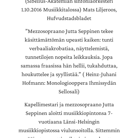
(Sibelius-Akatemian sinfoniaorkesteri
1.10.2016 Musiikkitalossa) Mats Liljeroos,
Hufvudstadsbladet
”Mezzosopraano Jutta Seppinen tekee
käsittämättömän upeasti kaiken: tunti
verbaaliakrobatiaa, näyttelemistä,
tunnetilojen nopeita leikkauksia. Jopa
samassa fraasissa hän hellii, tukahduttaa,
houkuttelee ja syyllistää.” ( Heinz-Juhani
Hofmann: Monologiooppera Ihmissydän
Sellosali)
Kapellimestari ja mezzosopraano Jutta
Seppinen aloitti musiikkiopintonsa 7-
vuotiaana Länsi-Helsingin
musiikkiopistossa viulunsoitolla. Sittemmin