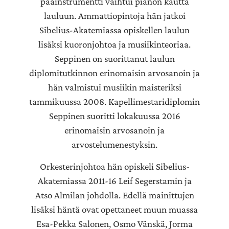
pääinstrumentti vaihtui pianon kautta
lauluun. Ammattiopintoja hän jatkoi
Sibelius-Akatemiassa opiskellen laulun
lisäksi kuoronjohtoa ja musiikinteoriaa.
Seppinen on suorittanut laulun
diplomitutkinnon erinomaisin arvosanoin ja
hän valmistui musiikin maisteriksi
tammikuussa 2008. Kapellimestaridiplomin
Seppinen suoritti lokakuussa 2016
erinomaisin arvosanoin ja
arvostelumenestyksin.
Orkesterinjohtoa hän opiskeli Sibelius-
Akatemiassa 2011-16 Leif Segerstamin ja
Atso Almilan johdolla. Edellä mainittujen
lisäksi häntä ovat opettaneet muun muassa
Esa-Pekka Salonen, Osmo Vänskä, Jorma