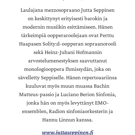
Laulajana mezzosopraano Jutta Seppinen
on keskittynyt erityisesti barokin ja
modernin musiikin esittämiseen. Hänen
tärkeimpiä oopperaroolejaan ovat Perttu
Haapasen Solity:d-oopperan sopraanorooli
sekä Heinz-Juhani Hofmannin
arvostelumenestyksen saavuttanut
monologiooppera Ihmissydän, joka on
sävelletty Seppiselle. Hänen repertoaariinsa
kuuluvat myös muun muassa Bachin
Matteus-passio ja Luciano Berion Sinfonia,
jonka hän on myös levyttänyt EMO-
ensemblen, Radion sinfoniaorkesterin ja
Hannu Linnun kanssa.
www.juttaseppinen.fi