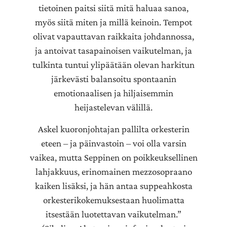
tietoinen paitsi siitä mitä haluaa sanoa,
myös siitä miten ja millä keinoin. Tempot
olivat vapauttavan raikkaita johdannossa,
ja antoivat tasapainoisen vaikutelman, ja
tulkinta tuntui ylipäätään olevan harkitun
järkevästi balansoitu spontaanin
emotionaalisen ja hiljaisemmin
heijastelevan välillä.
Askel kuoronjohtajan pallilta orkesterin
eteen – ja päinvastoin – voi olla varsin
vaikea, mutta Seppinen on poikkeuksellinen
lahjakkuus, erinomainen mezzosopraano
kaiken lisäksi, ja hän antaa suppeahkosta
orkesterikokemuksestaan huolimatta
itsestään luotettavan vaikutelman.”