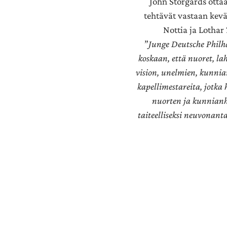
John Storgårds otta
tehtävät vastaan kevää
Nottia ja Lothar
”
Junge Deutsche Philh
koskaan, että nuoret, l
vision, unelmien, kunnia
kapellimestareita, jotka 
nuorten ja kunnianh
taiteelliseksi neuvonanta