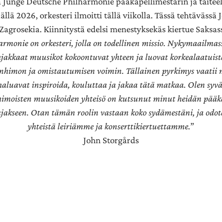
a Junge Deutsche Philharmonie pääkapellimestarin ja taitee
llä 2026, orkesteri ilmoitti tällä viikolla. Tässä tehtävässä
 Zagrosekia. Kiinnitystä edelsi menestyksekäs kiertue Saksas
armonie on orkesteri, jolla on todellinen missio. Nykymaailma
ahjakkaat muusikot kokoontuvat yhteen ja luovat korkealaatuist
nhimon ja omistautumisen voimin. Tällainen pyrkimys vaatii m
haluavat inspiroida, kouluttaa ja jakaa tätä matkaa. Olen syväs
imoisten muusikoiden yhteisö on kutsunut minut heidän pääka
jakseen. Otan tämän roolin vastaan ​​koko sydämestäni, ja odota
yhteistä leiriämme ja konserttikiertuettamme.
”
John Storgårds