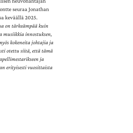
llisen neuvonantajan
 Jontte seuraa Jonathan
sa keväällä 2025.
ssa on tärkeämpää kuin
a musiikkia innostuksen,
yös kokeneita johtajia ja
ti otettu siitä, että tämä
pellimestarikseen ja
n erityisesti vuosittaista