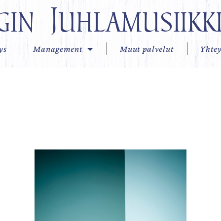
gin Juhlamusiikk
ys
Management
Muut palvelut
Yhtey