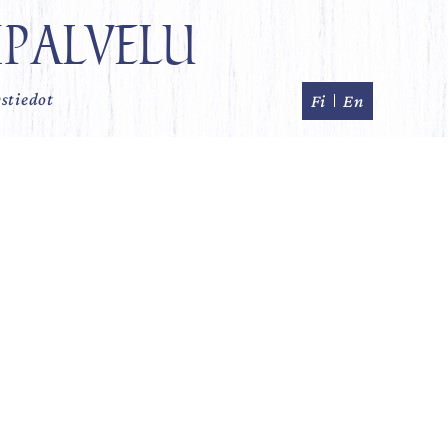
ipalvelu
stiedot
Fi
En