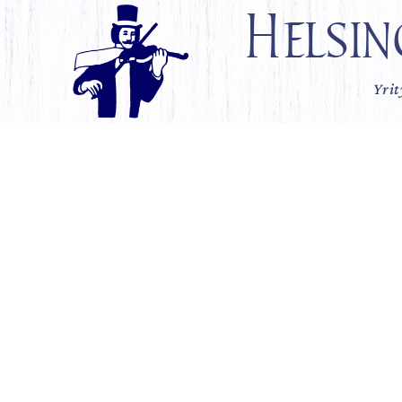
Helsin
Yrit